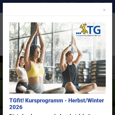
A-
A
A+
Clo
×
TGkids
Übersicht
Ninja Parcouring
TGfit! Kursprogramm - Herbst/Winter
2026