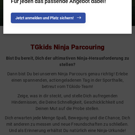
Für jeden das passende Angebot dabei!
Jetzt anmelden und Platz sichern!
TGkids Ninja Parcouring
Bist Du bereit, Dich der ultimativen Ninja-Herausforderung zu
stellen?
Dann bist Du bei unserem Ninja Parcours genau richtig! Erlebe
einen spannenden, actiongeladenen Tag in der Sporthalle,
betreut vom TGkids-Team!
Zeige, was in dir steckt, und stelle Dich aufregenden
Hindernissen, die Deine Schnelligkeit, Geschicklichkeit und
Deinen Mut auf die Probe stellen.
Dich erwarten jede Menge Spaß, Bewegung und die Chance, Dich
mit anderen zu messen und neue Freundschaften zu schließen.
Und als Erinnerung erhältst Du natürlich eine Ninja-Urkunde!