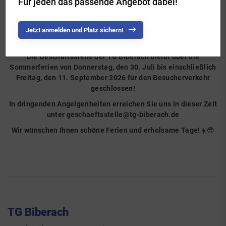
Für jeden das passende Angebot dabei!
Jetzt anmelden und Platz sichern!
Die Geschäftsstelle der TG Biberach bleibt über die
Sommerferien von Donnerstag, den 30. Juli bis einschließlich
Freitag, den 11. September 2026 für den Besucherverkehr
geschlossen!
In dringenden Angelgenheiten erreichen Sie uns in dieser Zeit
unter
geschaeftsstelle@tg-biberach.de
Wir wünschen Ihnen schöne Ferien und erholsame Tage!
☀️😎
TG Biberach