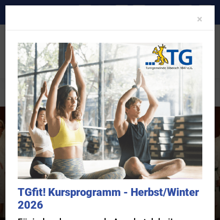
A-
A
A+
Clo
×
Sportangebot
Sportangebote und Abteilungen
Karate
TGfit! Kursprogramm - Herbst/Winter
2026