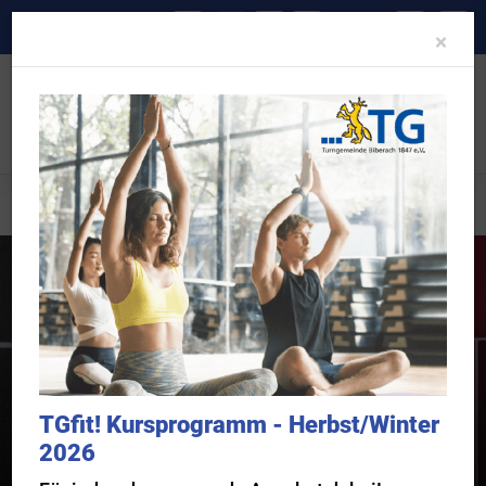
A-
A
A+
Clo
×
Mitglieder-Service
Busservice
TGfit! Kursprogramm - Herbst/Winter
2026
Sportangebot der TG Biberach