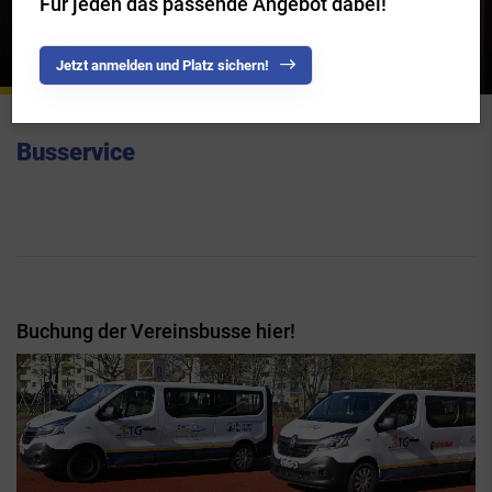
Für jeden das passende Angebot dabei!
Finde deinen Sport!
Jetzt anmelden und Platz sichern!
Busservice
Buchung der Vereinsbusse hier!