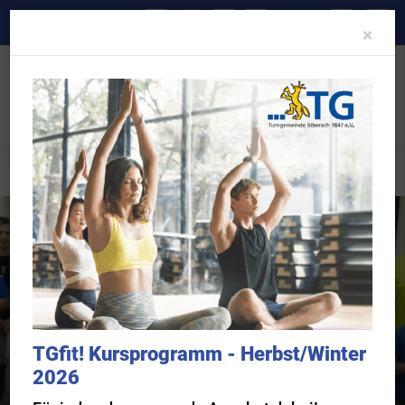
A-
A
A+
Clo
×
Sportangebot
Sportangebote und Abteilungen
Sportkegeln
TGfit! Kursprogramm - Herbst/Winter
2026