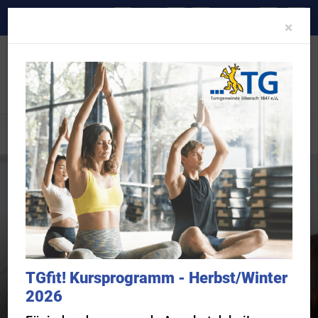
A-
A
A+
Clo
×
Unser Verein
TG-Projekte
TGakademie
TGfit! Kursprogramm - Herbst/Winter
2026