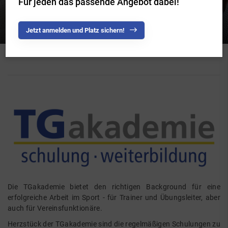
Für jeden das passende Angebot dabei!
Jetzt anmelden und Platz sichern!
Die TGakademie bietet den richtigen Background für eine
erfolgreiche Arbeit im Sport - für Trainer und Übungsleiter, aber
auch für Vereinsfunktionäre.
Herzstück der TGakademie sind die regelmäßigen Schulungen zu