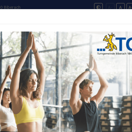
0 Biberach
A-
A
A
Unser Verein
TGkids
TGfit
Sportangebot
s
Jobs