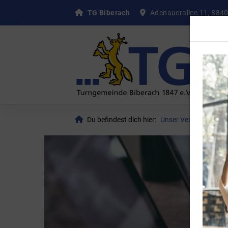
TG Biberach
Adenauerallee 11, 8840
Du befindest dich hier:
Unser Verein
New