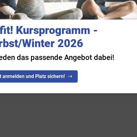
fit! Kursprogramm -
rbst/Winter 2026
ich
jeden das passende Angebot dabei!
Mitglieder-Service
Ge
Alles zur Mitgliedschaft
TG
t anmelden und Platz sichern!
Downloads
Ad
Termine
88
Fragen & Antworten