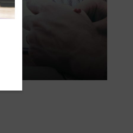
schäftsstelle
 Biberach
enauerallee 11
400 Biberach
07351 / 71855
geschaeftsstelle@tg-biberach.de