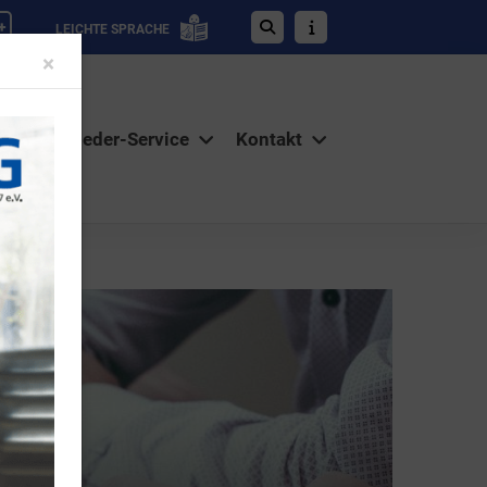
+
LEICHTE SPRACHE
Close
×
Mitglieder-Service
Kontakt