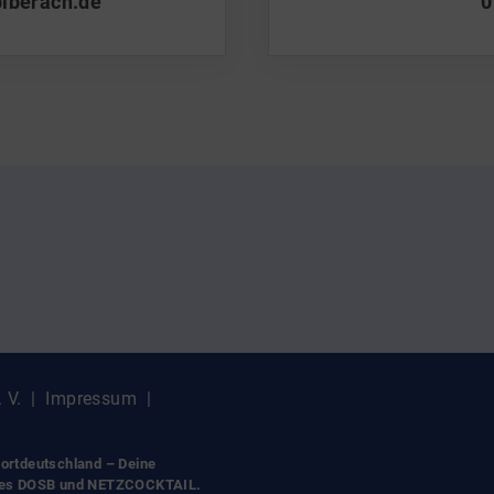
biberach.de
0
. V. |
Impressum
|
ortdeutschland – Deine
des DOSB und NETZCOCKTAIL.