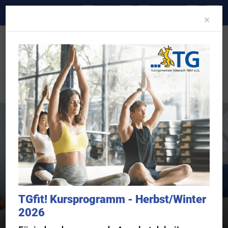
A-
A
A+
Clo
×
TGkids
Übersicht
Jobs
TGfit! Kursprogramm - Herbst/Winter
2026