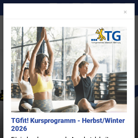
A-
A
A+
Clo
×
Sportangebot
Sportangebote und Abteilungen
Bogensport
TGfit! Kursprogramm - Herbst/Winter
2026