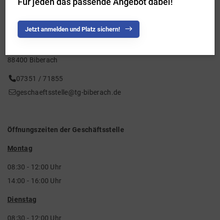
Für jeden das passende Angebot dabei!
Adresse der Geschäftsstelle
Jetzt anmelden und Platz sichern!
Adenauerallee 11
88400 Biberach
07351 / 71855
geschaeftsstelle@tg-biberach.de
Öffnungszeiten der Geschäftsstelle
Montag
08:30 - 12:00 Uhr
14:00 - 16:00 Uhr
Dienstag
08:30 - 12:00 Uhr